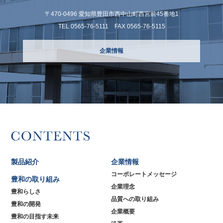
〒470-0496 愛知県豊⽥市⻄中⼭町⻄宮前45番地1
TEL 0565-76-5111 FAX 0565-76-5115
企業情報
製品紹介
企業情報
コーポレートメッセージ
豊和の取り組み
企業理念
豊和らしさ
品質への取り組み
豊和の開発
企業概要
豊和の目指す未来