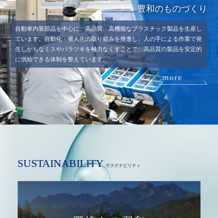
豊和のものづくり
⾃動⾞内装部品を中⼼に、⾼品質、⾼機能なプラスチック製品を⽣産し
ています。自動化・省人化の取り組みを推進し、人の手による作業で発
生しがちなミスやバラツキを極力なくすことで、高品質の製品を安定的
に供給できる体制を整えています。
SUSTAINABILITY
サステナビリティ