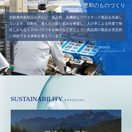
豊和のものづくり
⾃動⾞内装部品を中⼼に、⾼品質、⾼機能なプラスチック製品を⽣産し
ています。自動化・省人化の取り組みを推進し、人の手による作業で発
生しがちなミスやバラツキを極力なくすことで、高品質の製品を安定的
に供給できる体制を整えています。
SUSTAINABILITY
サステナビリティ