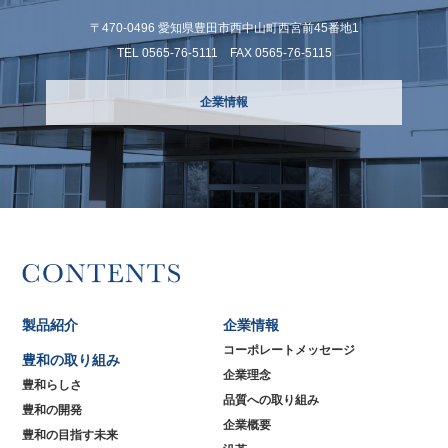
〒470-0496 愛知県豊⽥市⻄中⼭町⻄宮前45番地1
TEL 0565-76-5111 FAX 0565-76-5115
企業情報
製品紹介
企業情報
コーポレートメッセージ
豊和の取り組み
企業理念
豊和らしさ
品質への取り組み
豊和の開発
企業概要
豊和の目指す未来